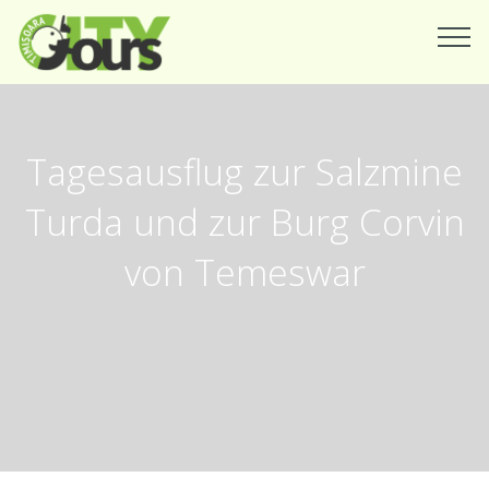
Tagesausflug zur Salzmine
Turda und zur Burg Corvin
von Temeswar