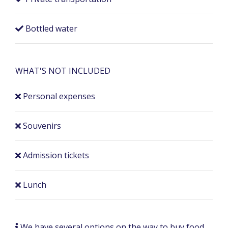
Bottled water
WHAT'S NOT INCLUDED
Personal expenses
Souvenirs
Admission tickets
Lunch
We have several options on the way to buy food