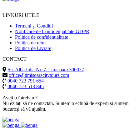
LINKURI UTILE
Termeni și Condiții
Notificare de Confidențialitate GDPR
Politica de confidențialitate
Politica de retur
Politica de Livrare
CONTACT
Str. Alba Iulia Nr. 7, Timișoara 300077
office@timisoaracitytours.com
0040 723 791 654
0040 723 513 845
Aveți o întrebare?
Nu ezitați să ne contactați. Suntem o echipă de experți și suntem
bucuroși să vă ajutăm.