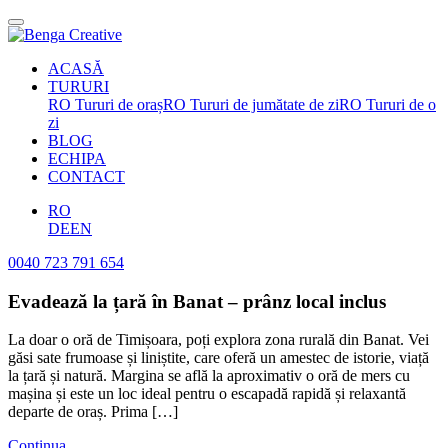
ACASĂ
TURURI
RO Tururi de oraș
RO Tururi de jumătate de zi
RO Tururi de o
zi
BLOG
ECHIPA
CONTACT
RO
DE
EN
0040 723 791 654
Evadează la țară în Banat – prânz local inclus
La doar o oră de Timișoara, poți explora zona rurală din Banat. Vei
găsi sate frumoase și liniștite, care oferă un amestec de istorie, viață
la țară și natură. Margina se află la aproximativ o oră de mers cu
mașina și este un loc ideal pentru o escapadă rapidă și relaxantă
departe de oraș. Prima […]
Continua