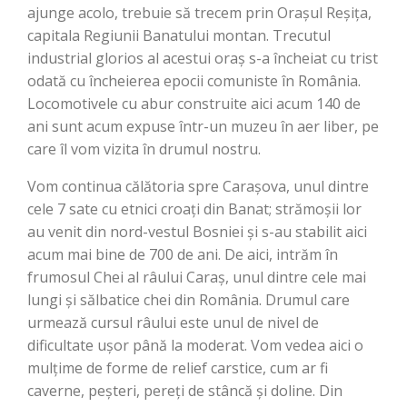
ajunge acolo, trebuie să trecem prin Orașul Reșița,
capitala Regiunii Banatului montan. Trecutul
industrial glorios al acestui oraș s-a încheiat cu trist
odată cu încheierea epocii comuniste în România.
Locomotivele cu abur construite aici acum 140 de
ani sunt acum expuse într-un muzeu în aer liber, pe
care îl vom vizita în drumul nostru.
Vom continua călătoria spre Carașova, unul dintre
cele 7 sate cu etnici croați din Banat; strămoșii lor
au venit din nord-vestul Bosniei și s-au stabilit aici
acum mai bine de 700 de ani. De aici, intrăm în
frumosul Chei al râului Caraș, unul dintre cele mai
lungi și sălbatice chei din România. Drumul care
urmează cursul râului este unul de nivel de
dificultate ușor până la moderat. Vom vedea aici o
mulțime de forme de relief carstice, cum ar fi
caverne, peșteri, pereți de stâncă și doline. Din