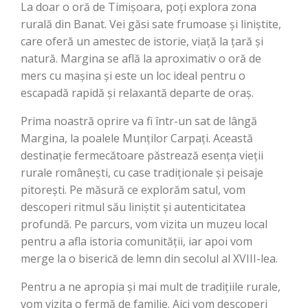
La doar o oră de Timișoara, poți explora zona
rurală din Banat. Vei găsi sate frumoase și liniștite,
care oferă un amestec de istorie, viață la țară și
natură. Margina se află la aproximativ o oră de
mers cu mașina și este un loc ideal pentru o
escapadă rapidă și relaxantă departe de oraș.
Prima noastră oprire va fi într-un sat de lângă
Margina, la poalele Munților Carpați. Această
destinație fermecătoare păstrează esența vieții
rurale românești, cu case tradiționale și peisaje
pitorești. Pe măsură ce explorăm satul, vom
descoperi ritmul său liniștit și autenticitatea
profundă. Pe parcurs, vom vizita un muzeu local
pentru a afla istoria comunității, iar apoi vom
merge la o biserică de lemn din secolul al XVIII-lea.
Pentru a ne apropia și mai mult de tradițiile rurale,
vom vizita o fermă de familie. Aici vom descoperi