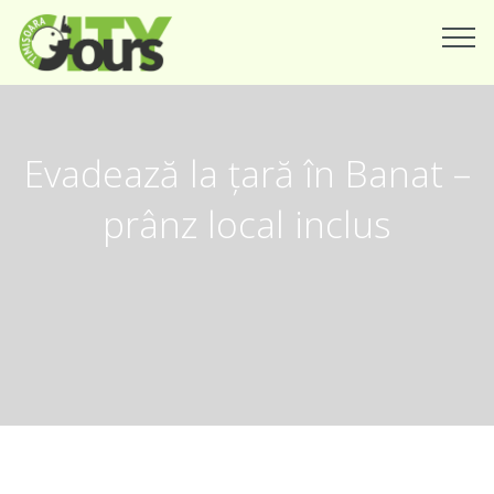
Evadează la țară în Banat –
prânz local inclus