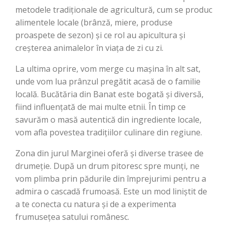
metodele tradiționale de agricultură, cum se produc
alimentele locale (brânză, miere, produse
proaspete de sezon) și ce rol au apicultura și
creșterea animalelor în viața de zi cu zi.
La ultima oprire, vom merge cu mașina în alt sat,
unde vom lua prânzul pregătit acasă de o familie
locală. Bucătăria din Banat este bogată și diversă,
fiind influențată de mai multe etnii. În timp ce
savurăm o masă autentică din ingrediente locale,
vom afla povestea tradițiilor culinare din regiune.
Zona din jurul Marginei oferă și diverse trasee de
drumeție. După un drum pitoresc spre munți, ne
vom plimba prin pădurile din împrejurimi pentru a
admira o cascadă frumoasă. Este un mod liniștit de
a te conecta cu natura și de a experimenta
frumusețea satului românesc.