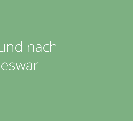
 und nach
meswar