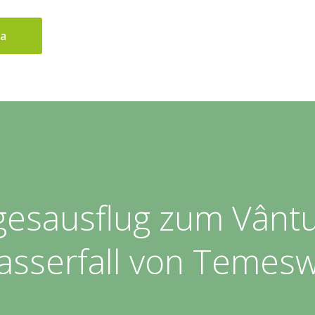
ua
gesausflug zum Vântu
sserfall von Temes