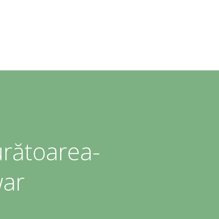
rătoarea-
war