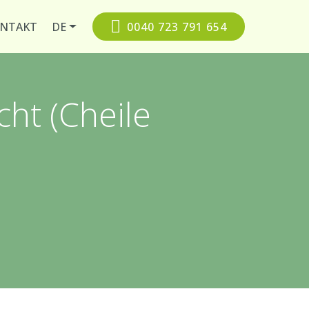
NTAKT
DE
0040 723 791 654
cht (Cheile