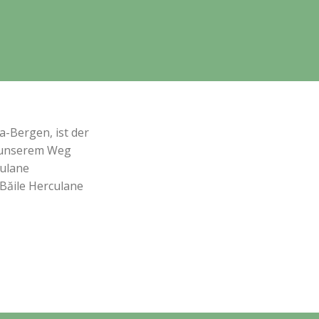
a-Bergen, ist der
f unserem Weg
culane
 Băile Herculane