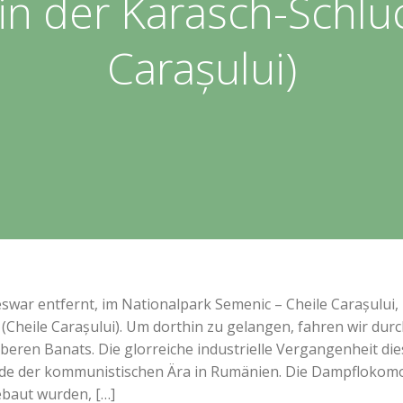
n der Karasch-Schluc
Carașului)
ar entfernt, im Nationalpark Semenic – Cheile Carașului, b
(Cheile Carașului). Um dorthin zu gelangen, fahren wir durch
eren Banats. Die glorreiche industrielle Vergangenheit die
nde der kommunistischen Ära in Rumänien. Die Dampflokomot
ebaut wurden, […]