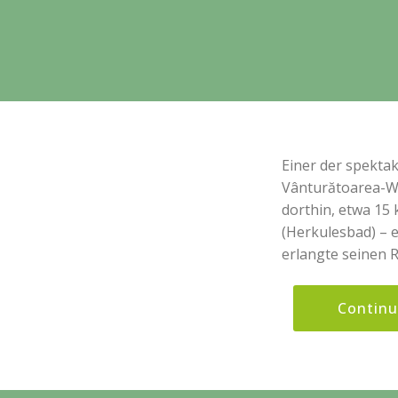
Einer der spektak
Vânturătoarea-Wa
dorthin, etwa 15
(Herkulesbad) – e
erlangte seinen R
Contin