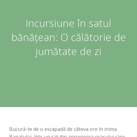
Incursiune în satul
bănățean: O călătorie de
jumătate de zi
Bucură-te de o escapadă de câteva ore în inima
Banatului, într-un sat din apropierea orașului care